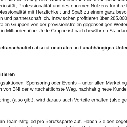
riosität, Professionalität und des enormen Nutzens für ihre M
ssionalität mit Herzlichkeit und Spaß zu einem ganz besond
ffen und partnerschaftlich. Inzwischen profitieren über 285.00
lokalen Gruppen von der provisionsfreien gegenseitigen We
t in Milliardenhöhe. Jede Gruppe ist nach bewährten Standard
eltanschaulich
absolut
neutrales
und
unabhängiges Unte
itieren
gsaktionen, Sponsoring oder Events – unter allen Marketin
 von BNI der wirtschaftlichste Weg, nachhaltig neue Kunde
ngt (also gibt), wird daraus auch Vorteile erhalten (also g
in Team-Mitglied pro Berufssparte auf. Haben Sie den beg